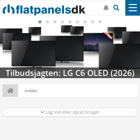
Tilbudsjagten: LG C6 OLED (2026)
Indeks
Log ind eller opret bruger