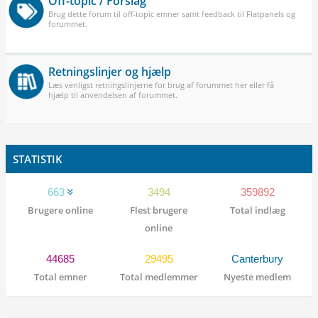
Off-topic / Forslag
Brug dette forum til off-topic emner samt feedback til Flatpanels og
forummet.
Retningslinjer og hjælp
Læs venligst retningslinjerne for brug af forummet her eller få
hjælp til anvendelsen af forummet.
STATISTIK
663
3494
359892
Brugere online
Flest brugere
Total indlæg
online
44685
29495
Canterbury
Total emner
Total medlemmer
Nyeste medlem