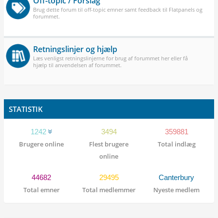
Off-topic / Forslag
Brug dette forum til off-topic emner samt feedback til Flatpanels og
forummet.
Retningslinjer og hjælp
Læs venligst retningslinjerne for brug af forummet her eller få
hjælp til anvendelsen af forummet.
STATISTIK
1242
3494
359881
Brugere online
Flest brugere
Total indlæg
online
44682
29495
Canterbury
Total emner
Total medlemmer
Nyeste medlem