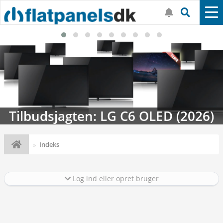
Tilbudsjagten: LG C6 OLED (2026)
Indeks
Log ind eller opret bruger