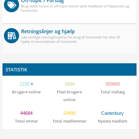
Off-topic / Forslag
Brug dette forum til off-topic emner samt feedback til Flatpanels og
forummet.
Retningslinjer og hjælp
Læs venligst retningslinjerne for brug af forummet her eller få
hjælp til anvendelsen af forummet.
STATISTIK
1230
3494
359885
Brugere online
Flest brugere
Total indlæg
online
44684
29495
Canterbury
Total emner
Total medlemmer
Nyeste medlem