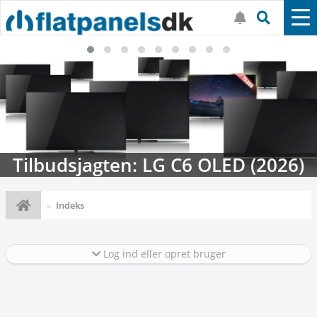
Tilbudsjagten: LG C6 OLED (2026)
Indeks
Log ind eller opret bruger