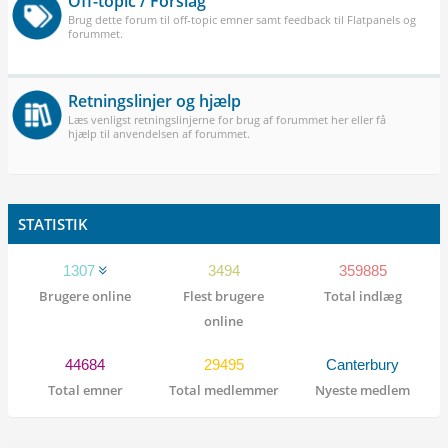
Off-topic / Forslag
Brug dette forum til off-topic emner samt feedback til Flatpanels og
forummet.
Retningslinjer og hjælp
Læs venligst retningslinjerne for brug af forummet her eller få
hjælp til anvendelsen af forummet.
STATISTIK
1307
3494
359885
Brugere online
Flest brugere
Total indlæg
online
44684
29495
Canterbury
Total emner
Total medlemmer
Nyeste medlem