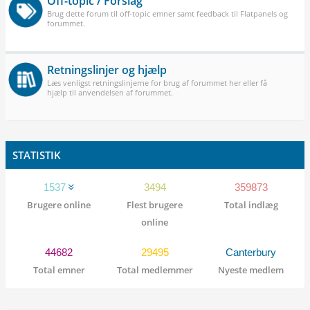
Off-topic / Forslag
Brug dette forum til off-topic emner samt feedback til Flatpanels og
forummet.
Retningslinjer og hjælp
Læs venligst retningslinjerne for brug af forummet her eller få
hjælp til anvendelsen af forummet.
STATISTIK
1537
3494
359873
Brugere online
Flest brugere
Total indlæg
online
44682
29495
Canterbury
Total emner
Total medlemmer
Nyeste medlem