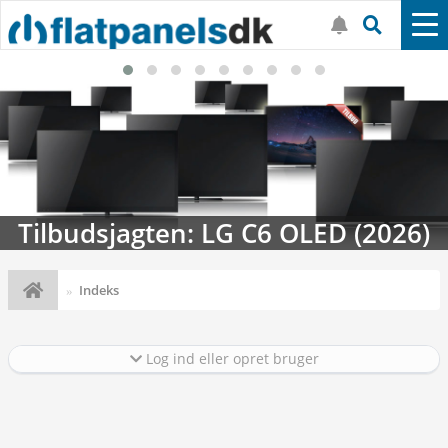
Tilbudsjagten: LG C6 OLED (2026)
Indeks
Log ind eller opret bruger