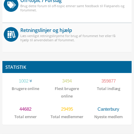
Off-topic / Forslag
Brug dette forum til off-topic emner samt feedback til Flatpanels og
forummet.
Retningslinjer og hjælp
Læs venligst retningslinjerne for brug af forummet her eller få
hjælp til anvendelsen af forummet.
STATISTIK
1002
3494
359877
Brugere online
Flest brugere
Total indlæg
online
44682
29495
Canterbury
Total emner
Total medlemmer
Nyeste medlem