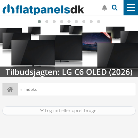
Tilbudsjagten: LG C6 OLED (2026)
Indeks
Log ind eller opret bruger