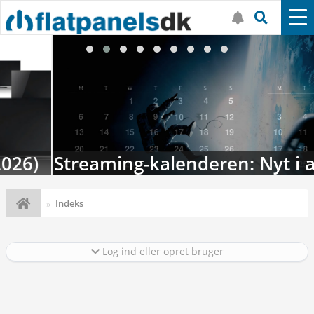
Streaming-kalenderen: Nyt i august
Indeks
Log ind eller opret bruger