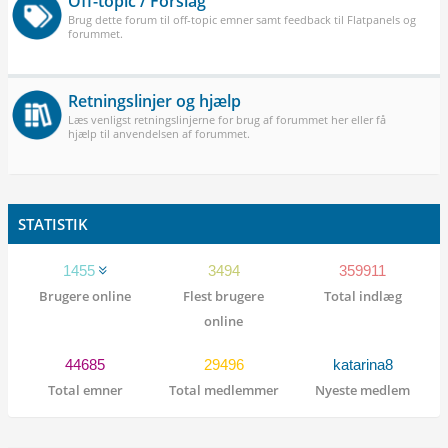
Off-topic / Forslag
Brug dette forum til off-topic emner samt feedback til Flatpanels og
forummet.
Retningslinjer og hjælp
Læs venligst retningslinjerne for brug af forummet her eller få
hjælp til anvendelsen af forummet.
STATISTIK
1455
3494
359911
Brugere online
Flest brugere
Total indlæg
online
44685
29496
katarina8
Total emner
Total medlemmer
Nyeste medlem