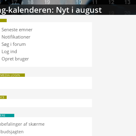
tabasen: Sammenlign TV
Seneste emner
Notifikationer
Søg i forum
Log ind
Opret bruger
 MEDIA LOGIN
NCE
ÆRE
nbefalinger af skærme
ilbudsjagten