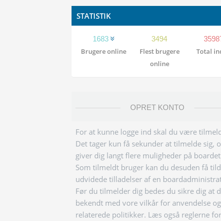
STATISTIK
1683
3494
3598
Brugere online
Flest brugere
Total i
online
OPRET KONTO
For at kunne logge ind skal du være tilmeld
Det tager kun få sekunder at tilmelde sig, 
giver dig langt flere muligheder på boardet
Som tilmeldt bruger kan du desuden få tild
udvidede tilladelser af en boardadministra
Før du tilmelder dig bedes du sikre dig at 
bekendt med vore vilkår for anvendelse og
relaterede politikker. Læs også reglerne fo