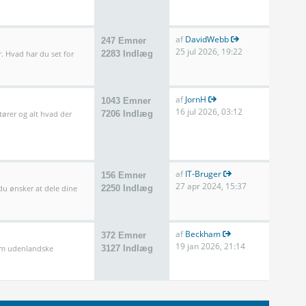
af
DavidWebb
247 Emner
25 jul 2026, 19:22
. Hvad har du set for
2283 Indlæg
af
JornH
1043 Emner
16 jul 2026, 03:12
tører og alt hvad der
7206 Indlæg
af
IT-Bruger
156 Emner
27 apr 2024, 15:37
 du ønsker at dele dine
2250 Indlæg
af
Beckham
372 Emner
19 jan 2026, 21:14
som udenlandske
3127 Indlæg