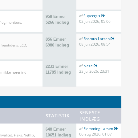
af
Supergris
958 Emner
02 jun 2026, 05:06
TV og monitors.
5266 Indlæg
af
Rasmus Larsen
856 Emner
08 jun 2026, 08:54
 fremtidens. LCD,
6980 Indlæg
af
bleze
2231 Emner
23 jul 2026, 23:31
m ikke hører ind
11785 Indlæg
SENESTE
STATISTIK
INDLÆG
af
Flemming Larsen
648 Emner
06 aug 2026, 01:07
valitet. F.eks. Netflix,
10651 Indlæg