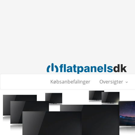
Købsanbefalinger
Oversigter