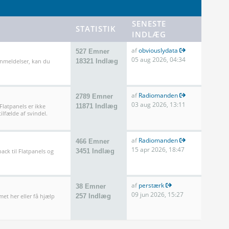
SENESTE
STATISTIK
INDLÆG
af
obviouslydata
527 Emner
05 aug 2026, 04:34
anmeldelser, kan du
18321 Indlæg
af
Radiomanden
2789 Emner
03 aug 2026, 13:11
 Flatpanels er ikke
11871 Indlæg
ilfælde af svindel.
af
Radiomanden
466 Emner
15 apr 2026, 18:47
ack til Flatpanels og
3451 Indlæg
af
perstærk
38 Emner
09 jun 2026, 15:27
met her eller få hjælp
257 Indlæg