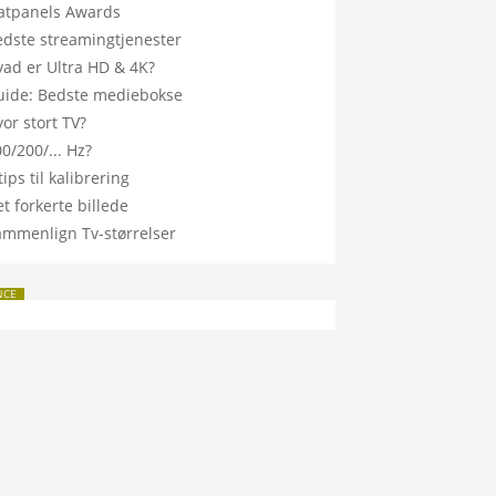
latpanels Awards
edste streamingtjenester
vad er Ultra HD & 4K?
uide: Bedste mediebokse
or stort TV?
0/200/... Hz?
tips til kalibrering
t forkerte billede
ammenlign Tv-størrelser
NCE