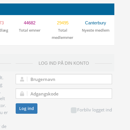
73
44682
29495
Canterbury
ndlæg
Total emner
Total
Nyeste medlem
medlemmer
LOG IND PÅ DIN KONTO
t.
Brugernavn:
og
.
Adgangskode:
elt
tor.
Log ind
Forbliv logget ind
du er
r de