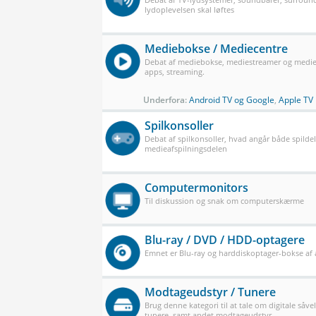
lydoplevelsen skal løftes
Mediebokse / Mediecentre
Debat af mediebokse, mediestreamer og mediec
apps, streaming.
Underfora:
Android TV og Google
,
Apple TV
Spilkonsoller
Debat af spilkonsoller, hvad angår både spilde
medieafspilningsdelen
Computermonitors
Til diskussion og snak om computerskærme
Blu-ray / DVD / HDD-optagere
Emnet er Blu-ray og harddiskoptager-bokse af a
Modtageudstyr / Tunere
Brug denne kategori til at tale om digitale såve
tunere, samt andet modtageudstyr