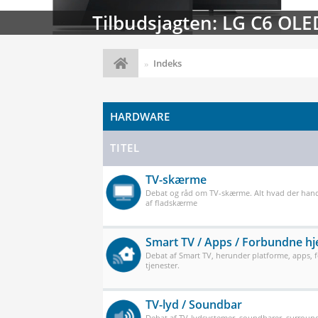
Streaming-kalenderen: Nyt
Indeks
HARDWARE
TITEL
TV-skærme
Debat og råd om TV-skærme. Alt hvad der han
af fladskærme
Smart TV / Apps / Forbundne h
Debat af Smart TV, herunder platforme, apps,
tjenester.
TV-lyd / Soundbar
Debat af TV-lydsystemer, soundbarer, surround