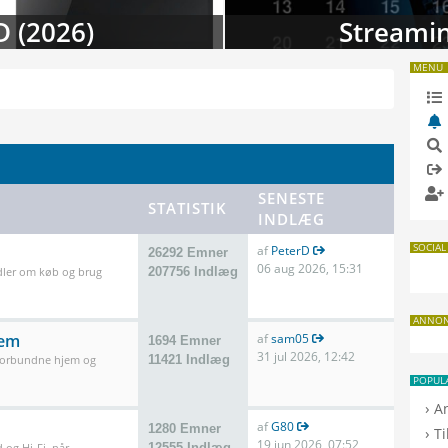
 i august
TV-da
MENU
SENESTE
STATISTIK
INDLÆG
SOCIAL
af
PeterD
26292 Emner
06 aug 2026, 15:31
dler om køb og brug
207756 Indlæg
ANNO
jem
af
sam05
1694 Emner
31 jul 2026, 12:42
 forbundne hjem og
11421 Indlæg
POPUL
›
A
af
G80
1280 Emner
›
T
19 jun 2026, 07:52
 og Hi-Fi, når
12555 Indlæg