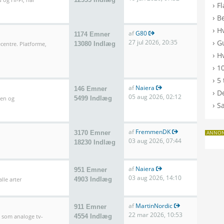
›
F
›
B
›
H
af
G80
1174 Emner
›
27 jul 2026, 20:35
G
entre. Platforme,
13080 Indlæg
›
Hv
›
10
›
5 
af
Naiera
146 Emner
›
De
05 aug 2026, 02:12
len og
5499 Indlæg
›
S
af
FremmenDK
3170 Emner
ANNO
03 aug 2026, 07:44
18230 Indlæg
af
Naiera
951 Emner
03 aug 2026, 14:10
lle arter
4903 Indlæg
af
MartinNordic
911 Emner
22 mar 2026, 10:53
l som analoge tv-
4554 Indlæg