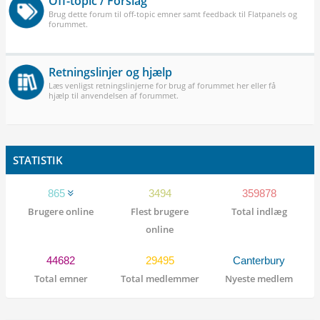
Off-topic / Forslag
Brug dette forum til off-topic emner samt feedback til Flatpanels og
forummet.
Retningslinjer og hjælp
Læs venligst retningslinjerne for brug af forummet her eller få
hjælp til anvendelsen af forummet.
STATISTIK
865
3494
359878
Brugere online
Flest brugere
Total indlæg
online
44682
29495
Canterbury
Total emner
Total medlemmer
Nyeste medlem