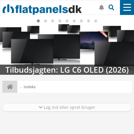
Tilbudsjagten: LG C6 OLED (2026)
Indeks
Log ind eller opret bruger