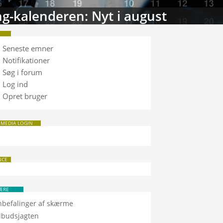
tabasen: Sammenlign TV
Seneste emner
Notifikationer
Søg i forum
Log ind
Opret bruger
 MEDIA LOGIN
NCE
ÆRE
nbefalinger af skærme
ilbudsjagten