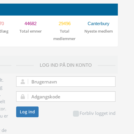
70
44682
29496
Canterbury
ndlæg
Total emner
Total
Nyeste medlem
medlemmer
LOG IND PÅ DIN KONTO
t.
Brugernavn:
og
.
Adgangskode:
elt
tor.
Log ind
Forbliv logget ind
du er
r de