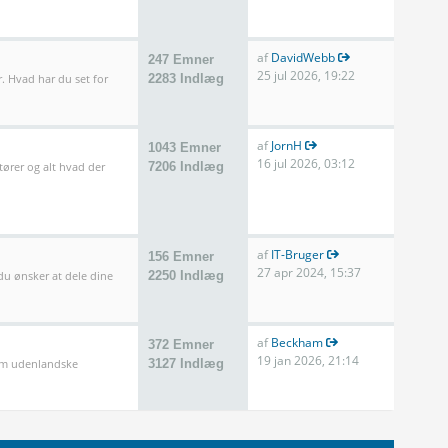
af
DavidWebb
247 Emner
25 jul 2026, 19:22
. Hvad har du set for
2283 Indlæg
af
JornH
1043 Emner
16 jul 2026, 03:12
tører og alt hvad der
7206 Indlæg
af
IT-Bruger
156 Emner
27 apr 2024, 15:37
 du ønsker at dele dine
2250 Indlæg
af
Beckham
372 Emner
19 jan 2026, 21:14
som udenlandske
3127 Indlæg