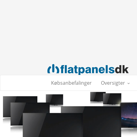
Købsanbefalinger
Oversigter