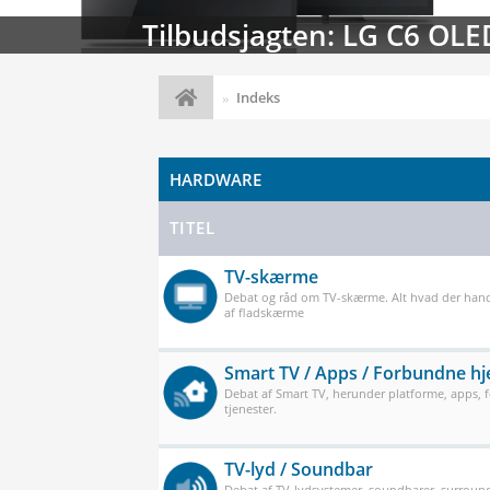
Streaming-kalenderen: Nyt
Indeks
HARDWARE
TITEL
TV-skærme
Debat og råd om TV-skærme. Alt hvad der han
af fladskærme
Smart TV / Apps / Forbundne h
Debat af Smart TV, herunder platforme, apps,
tjenester.
TV-lyd / Soundbar
Debat af TV-lydsystemer, soundbarer, surround