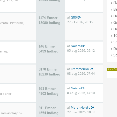
›
F
›
B
›
H
af
G80
1174 Emner
›
27 jul 2026, 20:35
G
entre. Platforme,
13080 Indlæg
›
Hv
›
10
›
5 
af
Naiera
146 Emner
›
De
05 aug 2026, 02:12
len og
5499 Indlæg
›
S
af
FremmenDK
3170 Emner
ANNO
03 aug 2026, 07:44
18230 Indlæg
af
Naiera
951 Emner
03 aug 2026, 14:10
lle arter
4903 Indlæg
af
MartinNordic
911 Emner
22 mar 2026, 10:53
l som analoge tv-
4554 Indlæg