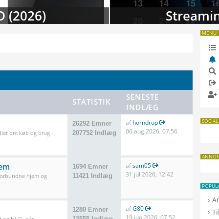
 i august
TV-da
MENU
SENESTE
STATISTIK
INDLÆG
SOCIAL
af
horndrup
26292 Emner
06 aug 2026, 07:56
dler om køb og brug
207752 Indlæg
ANNO
jem
af
sam05
1694 Emner
31 jul 2026, 12:42
 forbundne hjem og
11421 Indlæg
POPUL
›
A
af
G80
1280 Emner
›
T
19 jun 2026, 07:52
 og Hi-Fi, når
12555 Indlæg