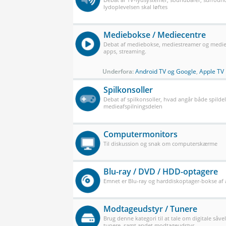
lydoplevelsen skal løftes
Mediebokse / Mediecentre
Debat af mediebokse, mediestreamer og mediec
apps, streaming.
Underfora:
Android TV og Google
,
Apple TV
Spilkonsoller
Debat af spilkonsoller, hvad angår både spilde
medieafspilningsdelen
Computermonitors
Til diskussion og snak om computerskærme
Blu-ray / DVD / HDD-optagere
Emnet er Blu-ray og harddiskoptager-bokse af a
Modtageudstyr / Tunere
Brug denne kategori til at tale om digitale såve
tunere, samt andet modtageudstyr