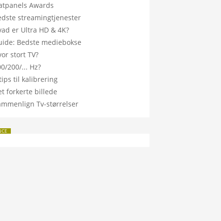
latpanels Awards
edste streamingtjenester
vad er Ultra HD & 4K?
uide: Bedste mediebokse
or stort TV?
0/200/... Hz?
tips til kalibrering
t forkerte billede
ammenlign Tv-størrelser
NCE