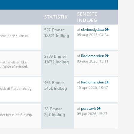
SENESTE
STATISTIK
INDLÆG
af
obviouslydata
527 Emner
05 aug 2026, 04:34
anmeldelser, kan du
18321 Indlæg
af
Radiomanden
2789 Emner
03 aug 2026, 13:11
 Flatpanels er ikke
11872 Indlæg
ilfælde af svindel.
af
Radiomanden
466 Emner
15 apr 2026, 18:47
ack til Flatpanels og
3451 Indlæg
af
perstærk
38 Emner
09 jun 2026, 15:27
met her eller få hjælp
257 Indlæg