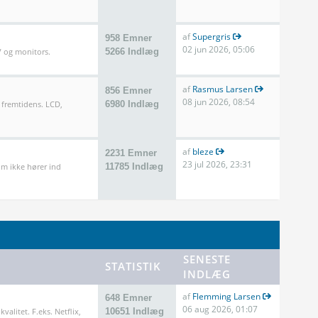
af
Supergris
958 Emner
02 jun 2026, 05:06
TV og monitors.
5266 Indlæg
af
Rasmus Larsen
856 Emner
08 jun 2026, 08:54
 fremtidens. LCD,
6980 Indlæg
af
bleze
2231 Emner
23 jul 2026, 23:31
m ikke hører ind
11785 Indlæg
SENESTE
STATISTIK
INDLÆG
af
Flemming Larsen
648 Emner
06 aug 2026, 01:07
valitet. F.eks. Netflix,
10651 Indlæg