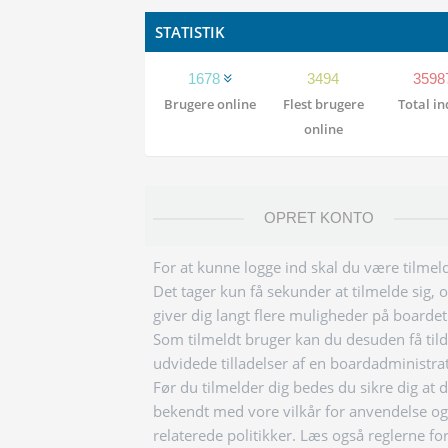
STATISTIK
1678
3494
3598
Brugere online
Flest brugere
Total i
online
OPRET KONTO
For at kunne logge ind skal du være tilmeld
Det tager kun få sekunder at tilmelde sig, 
giver dig langt flere muligheder på boardet
Som tilmeldt bruger kan du desuden få tild
udvidede tilladelser af en boardadministra
Før du tilmelder dig bedes du sikre dig at 
bekendt med vore vilkår for anvendelse og
relaterede politikker. Læs også reglerne fo