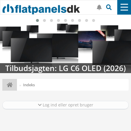
Tilbudsjagten: LG C6 OLED (2026)
Indeks
Log ind eller opret bruger