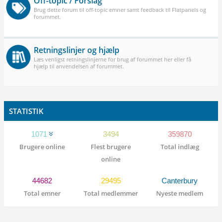
Off-topic / Forslag
Brug dette forum til off-topic emner samt feedback til Flatpanels og
forummet.
Retningslinjer og hjælp
Læs venligst retningslinjerne for brug af forummet her eller få
hjælp til anvendelsen af forummet.
STATISTIK
1071
3494
359870
Brugere online
Flest brugere
Total indlæg
online
44682
29495
Canterbury
Total emner
Total medlemmer
Nyeste medlem