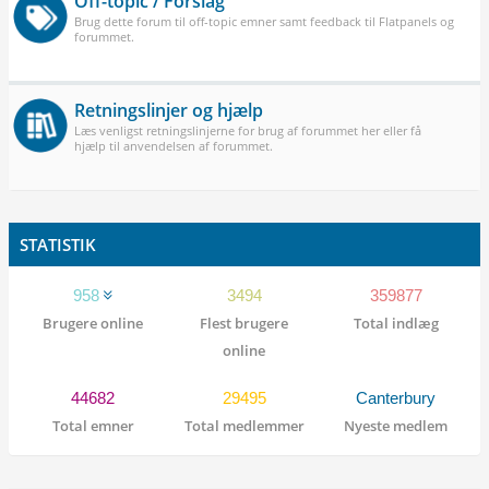
Off-topic / Forslag
Brug dette forum til off-topic emner samt feedback til Flatpanels og
forummet.
Retningslinjer og hjælp
Læs venligst retningslinjerne for brug af forummet her eller få
hjælp til anvendelsen af forummet.
STATISTIK
958
3494
359877
Brugere online
Flest brugere
Total indlæg
online
44682
29495
Canterbury
Total emner
Total medlemmer
Nyeste medlem