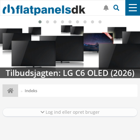
Tilbudsjagten: LG C6 OLED (2026)
Indeks
Log ind eller opret bruger