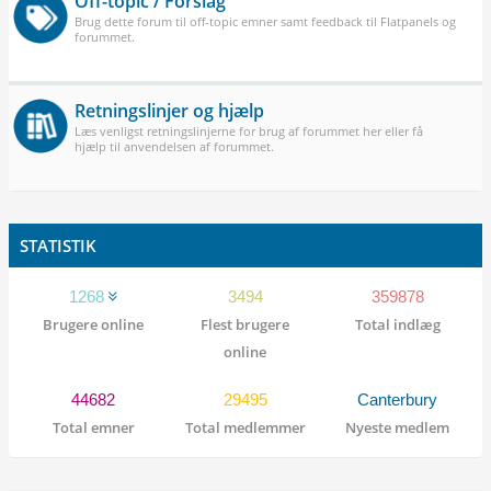
Off-topic / Forslag
Brug dette forum til off-topic emner samt feedback til Flatpanels og
forummet.
Retningslinjer og hjælp
Læs venligst retningslinjerne for brug af forummet her eller få
hjælp til anvendelsen af forummet.
STATISTIK
1268
3494
359878
Brugere online
Flest brugere
Total indlæg
online
44682
29495
Canterbury
Total emner
Total medlemmer
Nyeste medlem