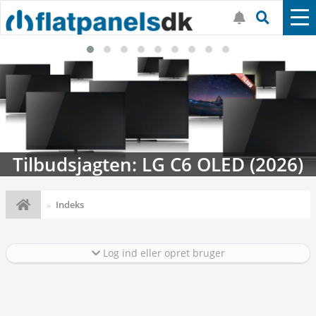
Tilbudsjagten: LG C6 OLED (2026)
Indeks
Log ind eller opret bruger