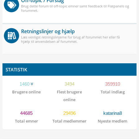
Off-topic / Forslag
Brug dette forum til off-topic emner samt feedback til Flatpanels og
forummet.
Retningslinjer og hjælp
Læs venligst retningslinjerne for brug af forummet her eller få
hjælp til anvendelsen af forummet.
STATISTIK
1460
3494
359910
Brugere online
Flest brugere
Total indlæg
online
44685
29496
katarina8
Total emner
Total medlemmer
Nyeste medlem