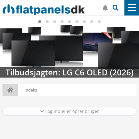
LED (2026)
Streaming-kalenderen: N
Indeks
Log ind eller opret bruger