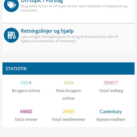
Off-topic / Forslag
Brug dette forum til off-topic emner samt feedback til Flatpanels og
forummet.
Retningslinjer og hjælp
Læs venligst retningslinjerne for brug af forummet her eller få
hjælp til anvendelsen af forummet.
STATISTIK
993
3494
359877
Brugere online
Flest brugere
Total indlæg
online
44682
29495
Canterbury
Total emner
Total medlemmer
Nyeste medlem