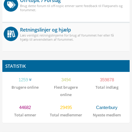
Off-topic / Forslag
Brug dette forum til off-topic emner samt feedback til Flatpanels og
forummet.
Retningslinjer og hjælp
Læs venligst retningslinjerne for brug af forummet her eller få
hjælp til anvendelsen af forummet.
STATISTIK
1259
3494
359878
Brugere online
Flest brugere
Total indlæg
online
44682
29495
Canterbury
Total emner
Total medlemmer
Nyeste medlem