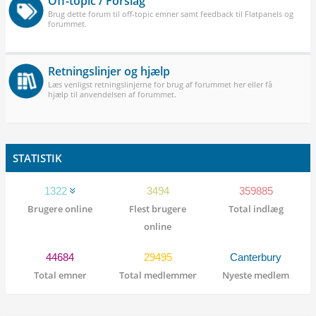
Off-topic / Forslag
Brug dette forum til off-topic emner samt feedback til Flatpanels og
forummet.
Retningslinjer og hjælp
Læs venligst retningslinjerne for brug af forummet her eller få
hjælp til anvendelsen af forummet.
STATISTIK
1322
3494
359885
Brugere online
Flest brugere
Total indlæg
online
44684
29495
Canterbury
Total emner
Total medlemmer
Nyeste medlem