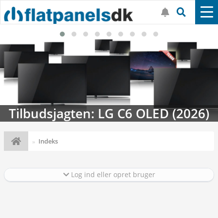
Tilbudsjagten: LG C6 OLED (2026)
Indeks
Log ind eller opret bruger