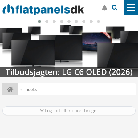
Tilbudsjagten: LG C6 OLED (2026)
Indeks
Log ind eller opret bruger