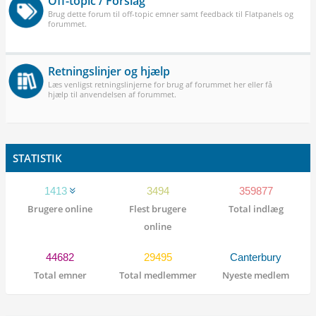
Off-topic / Forslag
Brug dette forum til off-topic emner samt feedback til Flatpanels og
forummet.
Retningslinjer og hjælp
Læs venligst retningslinjerne for brug af forummet her eller få
hjælp til anvendelsen af forummet.
STATISTIK
1413
3494
359877
Brugere online
Flest brugere
Total indlæg
online
44682
29495
Canterbury
Total emner
Total medlemmer
Nyeste medlem