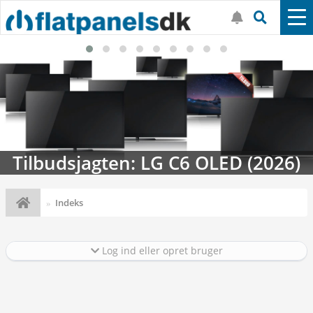
Tilbudsjagten: LG C6 OLED (2026)
Indeks
Log ind eller opret bruger