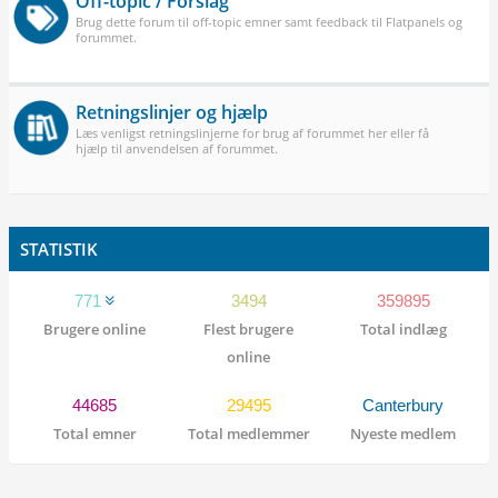
Off-topic / Forslag
Brug dette forum til off-topic emner samt feedback til Flatpanels og
forummet.
Retningslinjer og hjælp
Læs venligst retningslinjerne for brug af forummet her eller få
hjælp til anvendelsen af forummet.
STATISTIK
771
3494
359895
Brugere online
Flest brugere
Total indlæg
online
44685
29495
Canterbury
Total emner
Total medlemmer
Nyeste medlem