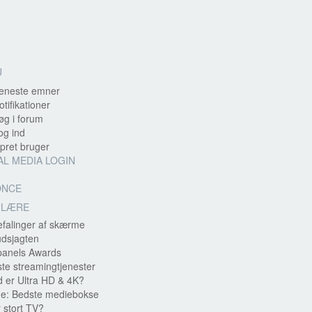
U
eneste emner
otifikationer
g i forum
g ind
ret bruger
AL MEDIA LOGIN
ONCE
ULÆRE
falinger af skærme
udsjagten
panels Awards
te streamingtjenester
 er Ultra HD & 4K?
e: Bedste mediebokse
 stort TV?