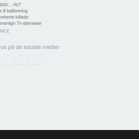
200/... Hz?
s til kalibrering
forkerte billede
enlign Tv-størrelser
ONCE
 os på de sociale medier