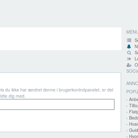
MEN
S
N
Sø
Lo
Op
SOCI
ANN
vis du ikke har ændret denne i brugerkontrolpanelet, er det
POP
ldte dig med.
›
Anbe
›
Tilb
›
Flat
›
Beds
›
Hvad
›
Guid
›
Hvor