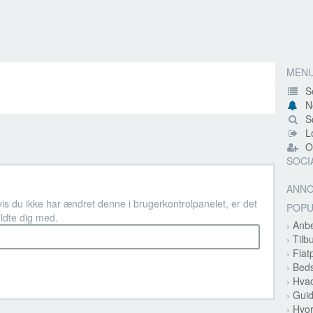
MEN
S
N
Sø
Lo
Op
SOCI
ANN
vis du ikke har ændret denne i brugerkontrolpanelet, er det
POP
ldte dig med.
›
Anbe
›
Tilb
›
Flat
›
Beds
›
Hvad
›
Guid
›
Hvor