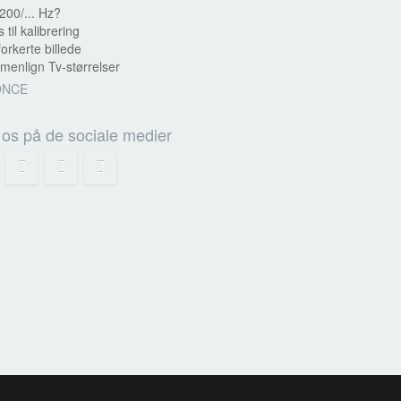
200/... Hz?
s til kalibrering
forkerte billede
enlign Tv-størrelser
ONCE
 os på de sociale medier