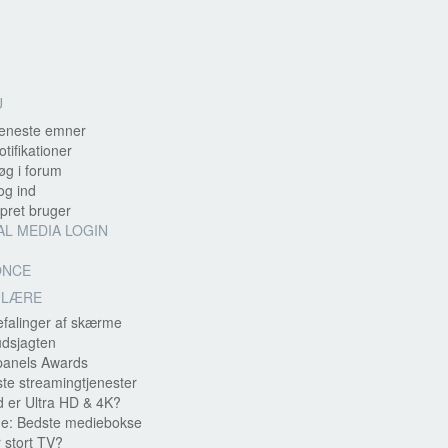
U
eneste emner
otifikationer
g i forum
g ind
ret bruger
AL MEDIA LOGIN
ONCE
ULÆRE
falinger af skærme
udsjagten
panels Awards
te streamingtjenester
 er Ultra HD & 4K?
e: Bedste mediebokse
 stort TV?