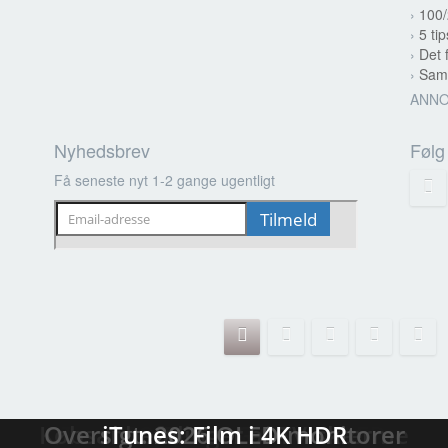
›
100/
›
5 tip
›
Det 
›
Samm
ANN
Nyhedsbrev
Følg
Få seneste nyt 1-2 gange ugentligt
Streaming-kalenderen: Nyt i august
Tilbudsjagten: LG C6 OLED (2026)
Købsanbefalinger af TV-skærme
Oversigt: 2026 OLED-monitorer
TV-databasen: Sammenlign TV
Test: TCL X11L SQD-miniLED
Test: Samsung S99H / S95H
iTunes: Film i 4K HDR
Test: LG G6