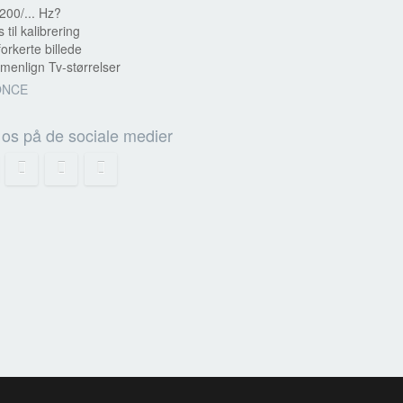
200/... Hz?
s til kalibrering
forkerte billede
enlign Tv-størrelser
ONCE
 os på de sociale medier