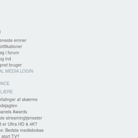
U
eneste emner
otifikationer
g i forum
g ind
ret bruger
AL MEDIA LOGIN
ONCE
ULÆRE
falinger af skærme
udsjagten
panels Awards
te streamingtjenester
 er Ultra HD & 4K?
e: Bedste mediebokse
 stort TV?