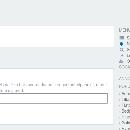
MEN
S
N
Sø
Lo
Op
SOCI
ANN
vis du ikke har ændret denne i brugerkontrolpanelet, er det
POP
ldte dig med.
›
Anbe
›
Tilb
›
Flat
›
Beds
›
Hvad
›
Guid
›
Hvor