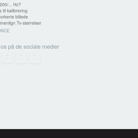
200/... Hz?
s til kalibrering
forkerte billede
enlign Tv-størrelser
ONCE
 os på de sociale medier