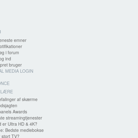
U
eneste emner
otifikationer
g i forum
g ind
ret bruger
AL MEDIA LOGIN
ONCE
ULÆRE
falinger af skærme
udsjagten
panels Awards
te streamingtjenester
 er Ultra HD & 4K?
e: Bedste mediebokse
 stort TV?