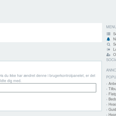
MEN
S
N
Sø
Lo
Op
SOCI
ANN
vis du ikke har ændret denne i brugerkontrolpanelet, er det
POP
ldte dig med.
›
Anbe
›
Tilb
›
Flat
›
Beds
›
Hvad
›
Guid
›
Hvor