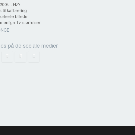
200/... Hz?
s til kalibrering
forkerte billede
enlign Tv-størrelser
ONCE
 os på de sociale medier