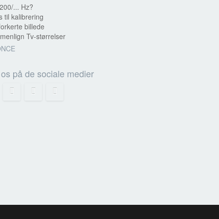
200/... Hz?
s til kalibrering
forkerte billede
enlign Tv-størrelser
ONCE
 os på de sociale medier