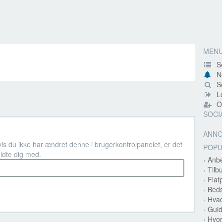
MEN
S
N
Sø
Lo
Op
SOCI
ANN
vis du ikke har ændret denne i brugerkontrolpanelet, er det
POP
ldte dig med.
›
Anbe
›
Tilb
›
Flat
›
Beds
›
Hvad
›
Guid
›
Hvor