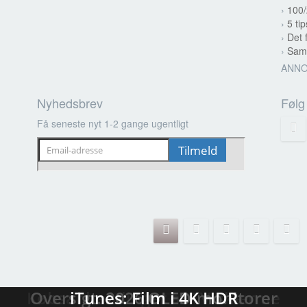
›
100/
›
5 tip
›
Det 
›
Samm
ANN
Nyhedsbrev
Følg
Få seneste nyt 1-2 gange ugentligt
Streaming-kalenderen: Nyt i august
Tilbudsjagten: LG C6 OLED (2026)
Købsanbefalinger af TV-skærme
Oversigt: 2026 OLED-monitorer
TV-databasen: Sammenlign TV
Test: TCL X11L SQD-miniLED
Test: Samsung S99H / S95H
iTunes: Film i 4K HDR
Test: LG G6