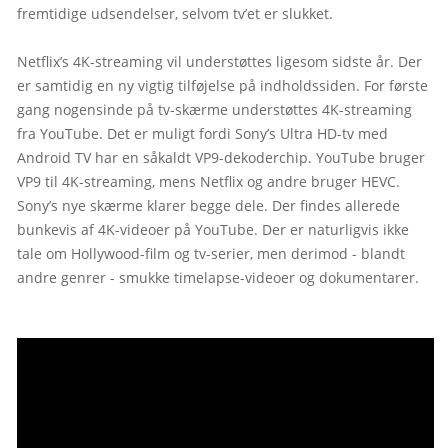
fremtidige udsendelser, selvom tv’et er slukket.
Netflix’s 4K-streaming vil understøttes ligesom sidste år. Der 
er samtidig en ny vigtig tilføjelse på indholdssiden. For første 
gang nogensinde på tv-skærme understøttes 4K-streaming 
fra YouTube. Det er muligt fordi Sony’s Ultra HD-tv med 
Android TV har en såkaldt VP9-dekoderchip. YouTube bruger 
VP9 til 4K-streaming, mens Netflix og andre bruger HEVC. 
Sony’s nye skærme klarer begge dele. Der findes allerede 
bunkevis af 4K-videoer på YouTube. Der er naturligvis ikke 
tale om Hollywood-film og tv-serier, men derimod - blandt 
andre genrer - smukke timelapse-videoer og dokumentarer.