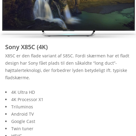
Sony X85C (4K)
X85C er den flade variant af S85C. Fordi skærmen har et fladt 
design har Sony fået plads til den såkaldte “long duct”-
højttalerteknologi, der forbedrer lyden betydeligt ift. typiske 
fladskærme.
4K Ultra HD
4K Processor X1
Triluminos
Android TV
Google Cast
Twin tuner
HEVC