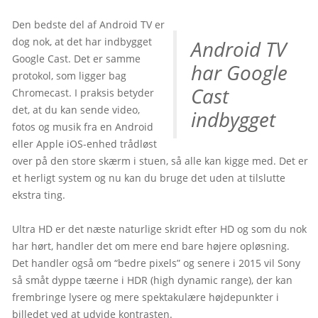
Den bedste del af Android TV er 
dog nok, at det har indbygget 
Android TV 
Google Cast. Det er samme 
har Google 
protokol, som ligger bag 
Cast 
Chromecast. I praksis betyder 
det, at du kan sende video, 
indbygget
fotos og musik fra en Android 
eller Apple iOS-enhed trådløst 
over på den store skærm i stuen, så alle kan kigge med. Det er 
et herligt system og nu kan du bruge det uden at tilslutte 
ekstra ting.
Ultra HD er det næste naturlige skridt efter HD og som du nok 
har hørt, handler det om mere end bare højere opløsning. 
Det handler også om “bedre pixels” og senere i 2015 vil Sony 
så småt dyppe tæerne i HDR (high dynamic range), der kan 
frembringe lysere og mere spektakulære højdepunkter i 
billedet ved at udvide kontrasten.