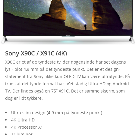
Sony X90C / X91C (4K)
X90C er et af de tyndeste tv, der nogensinde har set dagens 
lys - blot 4,9 mm på det tyndeste punkt. Det er et design-
statement fra Sony; ikke kun OLED-TV kan være ultratynde. På 
trods af det tynde format har tv’et stadig Ultra HD og Android 
TV. Der findes også en 75” X91C. Det er samme skærm, som 
dog er lidt tykkere.
Ultra slim design (4.9 mm på tyndeste punkt)
4K Ultra HD
4K Processor X1
Triluminos