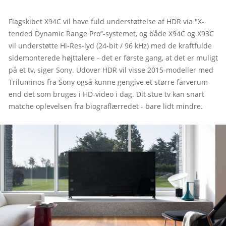
Flagskibet X94C vil have fuld understøttelse af HDR via "X-
tended Dynamic Range Pro”-systemet, og både X94C og X93C 
vil understøtte Hi-Res-lyd (24-bit / 96 kHz) med de kraftfulde 
sidemonterede højttalere - det er første gang, at det er muligt 
på et tv, siger Sony. Udover HDR vil visse 2015-modeller med 
Triluminos fra Sony også kunne gengive et større farverum 
end det som bruges i HD-video i dag. Dit stue tv kan snart 
matche oplevelsen fra biograflærredet - bare lidt mindre.