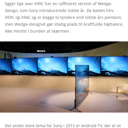
ligger lige over X90C har en raffineret version af Wedge-
design, som Sony introducerede sidste år. De kaldes hhv. 
X93C og X94C og er begge to tyndere end sidste års pendant, 
men Wedge-designet gør stadig plads til kraftfulde højttalere, 
ikke mindst i bunden af skærmen.
Det andet store tema for Sony i 2015 er Android TV, der er et 