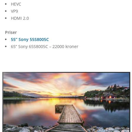
HEVC
VP9
HDMI 2.0
Priser
55” Sony 55S8005C
65” Sony 65S8005C – 22000 kroner