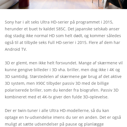
Sony har i alt seks Ultra HD-serier på programmet i 2015, 
herunder et buet tv kaldet S85C. Det japanske selskab anser 
dog stadig ikke normal HD som helt dødt, og kommer således 
også til at tilbyde seks Full HD-serier i 2015. Flere af dem har 
Android TV.
3D er glemt, men ikke helt forsvundet. Mange af skærmene vil 
kunne gengive billeder i 3D vha. briller, men dog ikke i 4K og 
3D samtidig. Størstedelen af skærmene gør brug af det aktive 
3D system, men X90C tilbyder passiv 3D med de billige 
polariserede briller, som du kender fra biografen. Passiv 3D 
kombineret med et 4K-tv giver den fulde 3D-oplevelse.
Der er twin-tuner i alle Ultra HD-modellerne, så du kan 
optage en tv-udsendelse imens du ser en anden. Det er også 
muligt at sætte udsendelser på pause og planlægge 