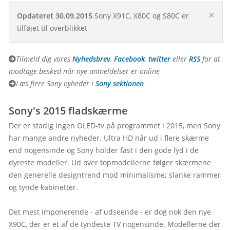
×
Opdateret 30.09.2015
 Sony X91C, X80C og S80C er 
tilføjet til overblikket
Tilmeld dig vores 
Nyhedsbrev
, 
Facebook
, 
twitter
 eller 
RSS
 for at 
modtage besked når nye anmeldelser er online
Læs flere Sony nyheder i 
Sony sektionen
Sony's 2015 fladskærme
Der er stadig ingen OLED-tv på programmet i 2015, men Sony 
har mange andre nyheder. Ultra HD når ud i flere skærme 
end nogensinde og Sony holder fast i den gode lyd i de 
dyreste modeller. Ud over topmodellerne følger skærmene 
den generelle designtrend mod minimalisme; slanke rammer 
og tynde kabinetter.
Det mest imponerende - af udseende - er dog nok den nye 
X90C, der er et af de tyndeste TV nogensinde. Modellerne der 