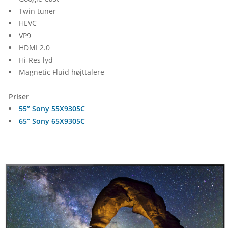
Twin tuner
HEVC
VP9
HDMI 2.0
Hi-Res lyd	
Magnetic Fluid højttalere
Priser
55” Sony 55X9305C
65” Sony 65X9305C