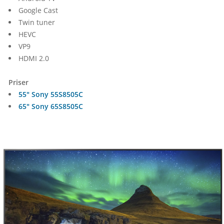
Google Cast
Twin tuner
HEVC
VP9
HDMI 2.0
Priser
55" Sony 55S8505C
65" Sony 65S8505C